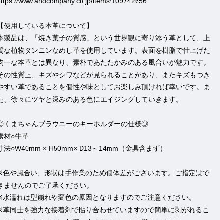
https://www.andcompany.co.jp/items/109742656
【使用している本革について】
本製品は、「焼き菓子の質感」という世界観に寄り添う革として、上
質な植物タンニンなめし革を使用しています。表面を樹脂で仕上げた
均一な本革とは異なり、素朴であたたかみのある風合いが魅力です。
その性質上、キズやシワなどが見られることがあり、またキズもつき
やすい革であることを個性や味としてお楽しみ頂ければ幸いです。ま
た、徐々にツヤと深みのある色にエイジングしていきます。
◎くまちゃんブラウニーのキーホルダーの仕様◎
素材○牛革
寸法○W40mm × H50mm× D13～14mm（金具含まず）
※色や風合い、形状は手作業のため個体差がございます。ご指定はで
きませんのでご了承ください。
※水濡れは型崩れや変色の原因となりますのでご注意ください。
※革同士を強力な接着剤で貼り合わせていますので簡単に剥がれるこ