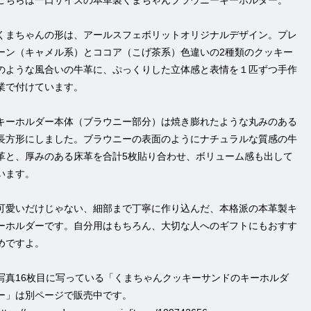
こちらは一口サイズの本革製くまちゃんブラウニーキーホルダー。
くまちゃんの形は、アールスフェボリットオリジナルデザイン。プレ
ーン（キャメル系）とココア（こげ茶系）色違いの2種類のクッキー
のような風合いの牛革に、ぷっくりした立体感と表情を１匹ずつ手作
業で付けています。
キーホルダー本体（ブラウニー部分）は焼き膨れたような丸みのある
長方形にしました。ブラウニーの表面のようにナチュラルな質感の牛
革と、厚みのある床革を合計5枚貼り合わせ、ボリューム感も出して
います。
可愛いだけじゃない、細部まで丁寧に作り込んだ、本格派の本革製キ
ーホルダーです。自分用はもちろん、大切な人へのギフトにもおすす
めですよ。
写真16枚目に写っている「くまちゃんクッキーサンドのキーホルダ
ー」は別ページで販売中です。