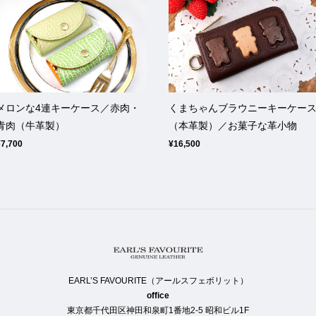
メロンな4連キーケース／赤肉・
くまちゃんブラウニーキーケー
青肉（牛革製）
（本革製）／お菓子な革小物
¥7,700
¥16,500
EARL’S FAVOURITE（アールスフェボリット）
office
東京都千代田区神田和泉町1番地2-5 昭和ビル1F