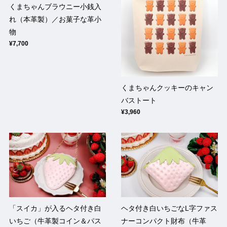
くまちゃんブラウニー小銭入
れ（本革製）／お菓子な革小
物
¥7,700
くまちゃんクッキーのキャン
バストート
¥3,960
「スイカ」が入るヘタ付き白
ヘタ付き白いちごなL字ファス
いちご（牛革製コイン＆パス
ナーコンパクト財布（牛革