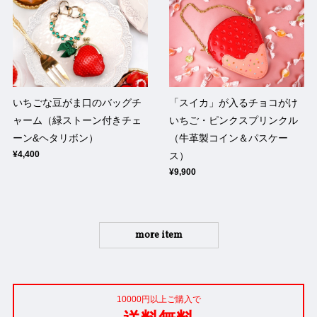
いちごな豆がま口のバッグチ
「スイカ」が入るチョコがけ
ャーム（緑ストーン付きチェ
いちご・ピンクスプリンクル
ーン&ヘタリボン）
（牛革製コイン＆パスケー
¥4,400
ス）
¥9,900
more item
10000円以上ご購入で