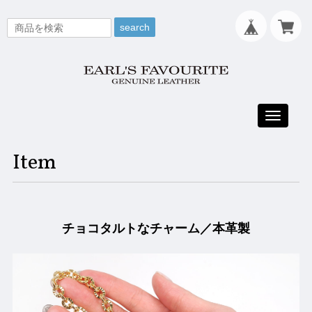
search
Toggle
navigati
Item
チョコタルトなチャーム／本革製