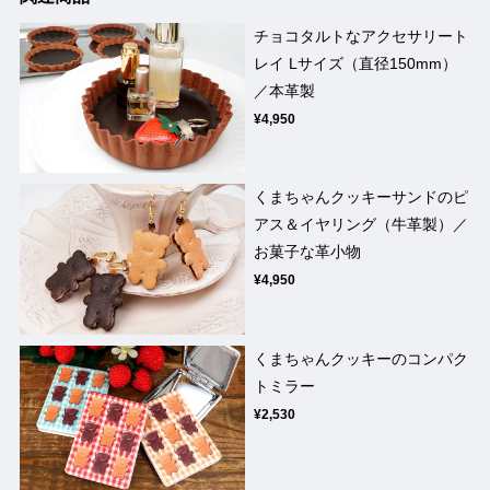
チョコタルトなアクセサリート
レイ Lサイズ（直径150mm）
／本革製
¥4,950
くまちゃんクッキーサンドのピ
アス＆イヤリング（牛革製）／
お菓子な革小物
¥4,950
くまちゃんクッキーのコンパク
トミラー
¥2,530