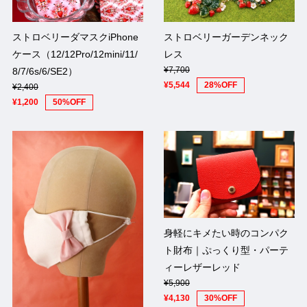
ストロベリーダマスクiPhone
ストロベリーガーデンネック
ケース（12/12Pro/12mini/11/
レス
¥7,700
8/7/6s/6/SE2）
¥5,544
28%OFF
¥2,400
¥1,200
50%OFF
身軽にキメたい時のコンパク
ト財布｜ぷっくり型・パーテ
ィーレザーレッド
¥5,900
¥4,130
30%OFF