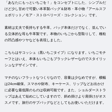
「あなたにもっといちごを！」をコンセプトにした、シンプルだ
けど少し甘めで可愛い本革製バッグ＆財布・革小物『アールスフ
ェボリット／モア・ストロベリーズ・コレクション』です。
素材は丈夫で長持ちする牛革。バッグ本体だけでなく、並んでい
る立体的な苺も牛革製です。本物のいちごから型取りして、種粒
の凹凸感やツヤなどを表現しました。
こちらはサコッシュ（黒いちごタイプ）になります。いちごモチ
ーフとはいえ、本体もいちごもブラックレザーなのでスタイリッ
シュなデザインです。
マチのないフラットなつくりなので、容量は少なめですが、横幅
は24cm確保。スマホや財布、キーケース、リップなどお出かけ
に必要な最低限のものは収納可能です。また、ショルダーストラ
ップはあえて短めにしていますので、斜め掛けより肩掛けがオス
スメです。旅行のサブバッグなどとしてもお使いいただけます。