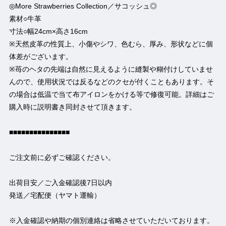
◎More Strawberries Collection／サコッシュ◎
素材○牛革
寸法○幅24cm×高さ16cm
※天然皮革の性質上、小傷やシワ、色むら、厚み、形状などに個
体差がございます。
※苺のヘタの先端は自然に見えるように縫製や糊付けしていませ
んので、使用状況では反るなどのクセが付くこともあります。そ
の場合は低温で当て布アイロンをかける等で修復可能。詳細はご
購入時に説明書き同封させて頂きます。
■■■■■■■■■■■■■■■
ご注文前に必ずご確認ください。
出荷目安／ご入金確認後7日以内
発送／宅配便（ヤマト運輸）
※入金確認や納期の個別連絡は省略させていただいております。