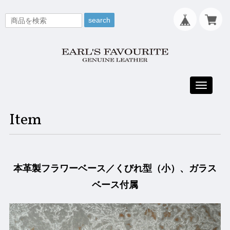
search
Toggle
navigati
Item
本革製フラワーベース／くびれ型（小）、ガラス
ベース付属