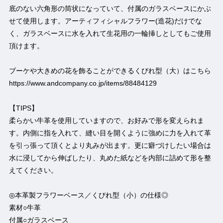
底のない六角形の筒状になっていて、付属のガラスベースにかぶ
せて使用します。アーティフィシャルフラワー(造花)だけでな
く、ガラスベースに水を入れて生花用の一輪挿しとしてもご使用
頂けます。
ブーケや大きめの花を飾ることができるくびれ型（大）はこちら
https://www.andcompany.co.jp/items/88484129
【TIPS】
柔らかい牛革を使用していますので、お好みで形を変えられま
す。内側に指を入れて、縫い目を開くように強めに力を入れて革
を引っ張って頂くとより丸みが出ます。更に癖づけしたい場合は
水に浸してから伸ばしたり、丸めた紙などを内部に詰めて形を整
えてください。
◎本革製フラワーベース／くびれ型（小）の仕様◎
素材○牛革
付属○ガラスベース