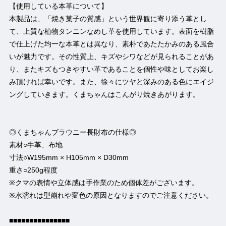
【使用している本革について】
本製品は、「焼き菓子の質感」という世界観に寄り添う革とし
て、上質な植物タンニンなめし革を使用しています。表面を樹脂
で仕上げた均一な本革とは異なり、素朴であたたかみのある風合
いが魅力です。その性質上、キズやシワなどが見られることがあ
り、またキズもつきやすい革であることを個性や味としてお楽し
み頂ければ幸いです。また、徐々にツヤと深みのある色にエイジ
ングしていきます。くまちゃんはこんがり焼きあがります。
◎くまちゃんブラウニー長財布の仕様◎
素材○牛革、布地
寸法○W195mm × H105mm × D30mm
重さ○250g程度
※クマの表情や立体感は手作業のため個体差がございます。
※水濡れは型崩れや変色の原因となりますのでご注意ください。
■■■■■■■■■■■■■■■