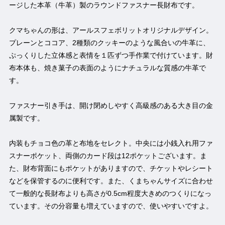
ージした本革（牛革）製のラウンドファスナー長財布です。
クマちゃんの形は、アールスフェボリットオリジナルデザイン。
プレーンとココア、2種類のクッキーのような風合いの牛革に、
ぷっくりした立体感と表情を１匹ずつ手作業で付けています。財
布本体も、焼き菓子の表面のようにナチュラルな質感の牛革で
す。
ファスナー引き手は、開け閉めしやすく高級感のある大き目の金
属製です。
内装もチョコ色の革と布地をセレクト。中央には小銭入れ用ファ
スナーポケット、両側のカード段は12ポケットございます。ま
た、財布背面にもポケットがありますので、チケットやレシート
などを保管するのに便利です。また、くまちゃんサイズに合わせ
て一般的な長財布よりも高さが0.5cm程度大きめのつくりになっ
ています。その分容量も増えていますので、使いやすいですよ。