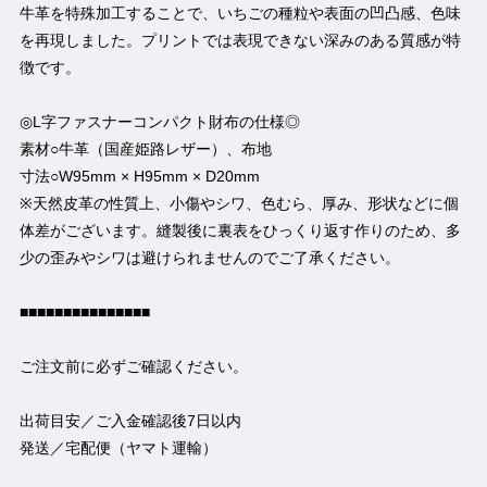
牛革を特殊加工することで、いちごの種粒や表面の凹凸感、色味
を再現しました。プリントでは表現できない深みのある質感が特
徴です。
◎L字ファスナーコンパクト財布の仕様◎
素材○牛革（国産姫路レザー）、布地
寸法○W95mm × H95mm × D20mm
※天然皮革の性質上、小傷やシワ、色むら、厚み、形状などに個
体差がございます。縫製後に裏表をひっくり返す作りのため、多
少の歪みやシワは避けられませんのでご了承ください。
■■■■■■■■■■■■■■■
ご注文前に必ずご確認ください。
出荷目安／ご入金確認後7日以内
発送／宅配便（ヤマト運輸）