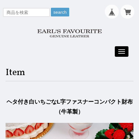
search
Toggle
navigati
Item
ヘタ付き白いちごなL字ファスナーコンパクト財布
（牛革製）