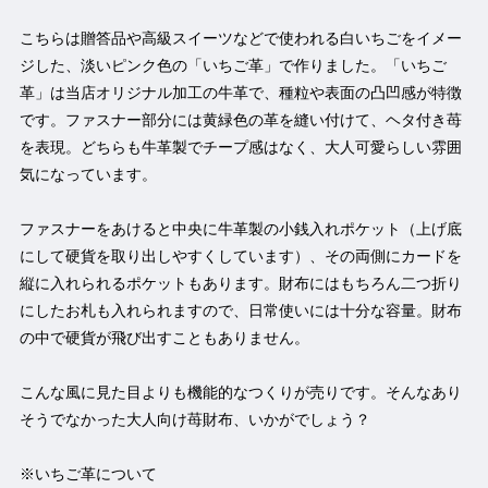
こちらは贈答品や高級スイーツなどで使われる白いちごをイメー
ジした、淡いピンク色の「いちご革」で作りました。「いちご
革」は当店オリジナル加工の牛革で、種粒や表面の凸凹感が特徴
です。ファスナー部分には黄緑色の革を縫い付けて、ヘタ付き苺
を表現。どちらも牛革製でチープ感はなく、大人可愛らしい雰囲
気になっています。
ファスナーをあけると中央に牛革製の小銭入れポケット（上げ底
にして硬貨を取り出しやすくしています）、その両側にカードを
縦に入れられるポケットもあります。財布にはもちろん二つ折り
にしたお札も入れられますので、日常使いには十分な容量。財布
の中で硬貨が飛び出すこともありません。
こんな風に見た目よりも機能的なつくりが売りです。そんなあり
そうでなかった大人向け苺財布、いかがでしょう？
※いちご革について