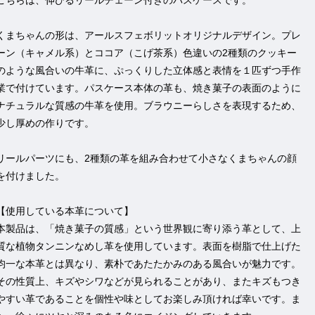
こちらは、伸びるリールチェーン付きのパスケースです。
くまちゃんの形は、アールスフェボリットオリジナルデザイン。プレ
ーン（キャメル系）とココア（こげ茶系）色違いの2種類のクッキー
のような風合いの牛革に、ぷっくりした立体感と表情を１匹ずつ手作
業で付けています。パスケース本体の革も、焼き菓子の表面のように
ナチュラルな質感の牛革を使用。ブラウニーらしさを表現するため、
少し厚めの作りです。
リールパーツにも、2種類の革を組み合わせて小さなくまちゃんの顔
を付けました。
【使用している本革について】
本製品は、「焼き菓子の質感」という世界観に寄り添う革として、上
質な植物タンニンなめし革を使用しています。表面を樹脂で仕上げた
均一な本革とは異なり、素朴であたたかみのある風合いが魅力です。
その性質上、キズやシワなどが見られることがあり、またキズもつき
やすい革であることを個性や味としてお楽しみ頂ければ幸いです。ま