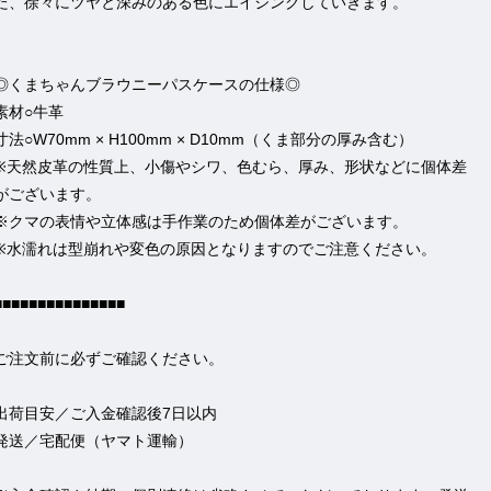
た、徐々にツヤと深みのある色にエイジングしていきます。
◎くまちゃんブラウニーパスケースの仕様◎
素材○牛革
寸法○W70mm × H100mm × D10mm（くま部分の厚み含む）
※天然皮革の性質上、小傷やシワ、色むら、厚み、形状などに個体差
がございます。
※クマの表情や立体感は手作業のため個体差がございます。
※水濡れは型崩れや変色の原因となりますのでご注意ください。
■■■■■■■■■■■■■■■
ご注文前に必ずご確認ください。
出荷目安／ご入金確認後7日以内
発送／宅配便（ヤマト運輸）