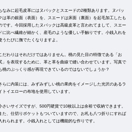
ちなみに起毛皮革にはヌバックとスエードの2種類あります。ヌバッ
クは革の銀面（表面）を、スエードは床面（裏面）を起毛加工したも
のです。今回採用したヌバックは高級皮革と言われてまして、スエー
ドに比べ繊維が細かく、産毛のような優しい手触りです。小銭入れを
使うたびに撫でたくなりますよ。
こだわりはそれだけではありません。桃の見た目の特徴である「お
尻」を表現するために、革と革を曲線で縫い合わせています。写真で
も桃のぷっくり感が再現できているのではないでしょうか？
さらに内装には、みずみずしい桃の果肉をイメージした光沢のあるラ
イトイエローの布地を使用しています。
小さいサイズですが、500円硬貨で10枚以上は余裕で収納できます。
また、仕切りポケットもついていますので、お札も八つ折りにすれば
入れられます。小銭入れとしては機能的な作りです。