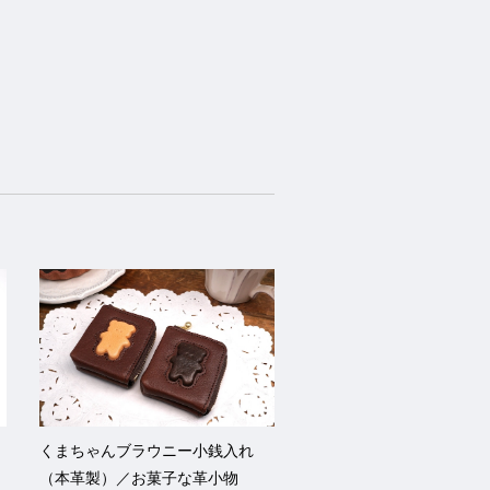
】
くまちゃんブラウニー小銭入れ
／
（本革製）／お菓子な革小物