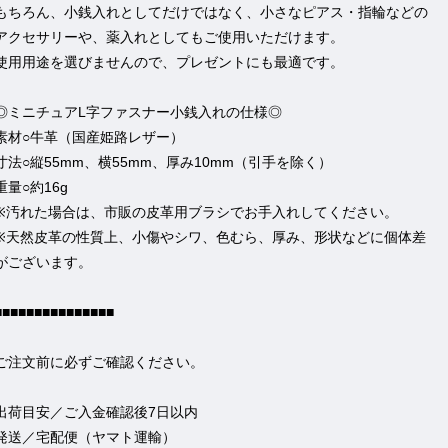
もちろん、小銭入れとしてだけではなく、小さなピアス・指輪などの
アクセサリーや、薬入れとしてもご使用いただけます。
使用用途を選びませんので、プレゼントにも最適です。
◎ミニチュアL字ファスナー小銭入れの仕様◎
素材○牛革（国産姫路レザー）
寸法○縦55mm、横55mm、厚み10mm（引手を除く）
重量○約16g
※汚れた場合は、市販の皮革用ブラシでお手入れしてください。
※天然皮革の性質上、小傷やシワ、色むら、厚み、形状などに個体差
がございます。
■■■■■■■■■■■■■■■
ご注文前に必ずご確認ください。
出荷目安／ご入金確認後7日以内
発送／宅配便（ヤマト運輸）