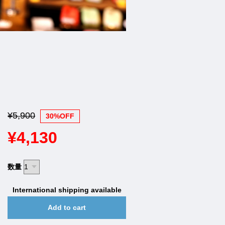
¥5,900
30%OFF
¥4,130
数量
International shipping available
Add to cart