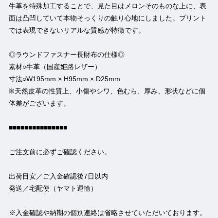
牛革を特殊加工することで、見た目はメロンそのものな上に、表
面は凸凹していて本物そっくりの触り心地にしました。プリント
では表現できないリアルな質感が特徴です。
◎ラウンドファスナー長財布の仕様◎
素材○牛革（国産姫路レザー）
寸法○W195mm × H95mm × D25mm
※天然皮革の性質上、小傷やシワ、色むら、厚み、形状などに個
体差がございます。
■■■■■■■■■■■■■■■
ご注文前に必ずご確認ください。
出荷目安／ご入金確認後7日以内
発送／宅配便（ヤマト運輸）
※入金確認や納期の個別連絡は省略させていただいております。