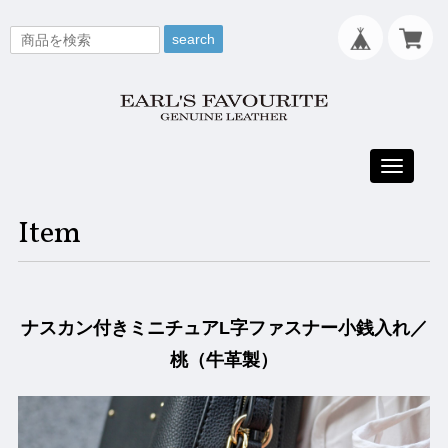
search
Toggle
navigati
Item
ナスカン付きミニチュアL字ファスナー小銭入れ／
桃（牛革製）