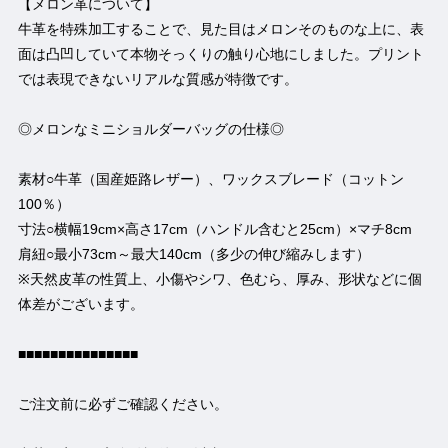
【メロン革について】
牛革を特殊加工することで、見た目はメロンそのものな上に、表
面は凸凹していて本物そっくりの触り心地にしました。プリント
では表現できないリアルな質感が特徴です。
◎メロンなミニショルダーバッグの仕様◎
素材○牛革（国産姫路レザー）、ワックスブレード（コットン
100％）
寸法○横幅19cm×高さ17cm（ハンドル含むと25cm）×マチ8cm
肩紐○最小73cm～最大140cm（多少の伸び縮みします）
※天然皮革の性質上、小傷やシワ、色むら、厚み、形状などに個
体差がございます。
■■■■■■■■■■■■■■■
ご注文前に必ずご確認ください。