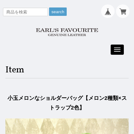
search
Toggle
navigati
Item
小玉メロンなショルダーバッグ【メロン2種類×ス
トラップ2色】