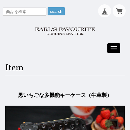
search
Toggle
navigati
Item
黒いちごな多機能キーケース（牛革製）