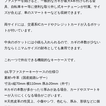
ファスナーを開けると、一般的なカギが最大4本付けられる金
具、自転車キー等に便利な取り外し式キーチェーンが付属。サイ
ズが合えば、車のスマートキーなども収納できます。
両サイドには、交通系ICカードやクレジットカードが入るポケッ
トが付いています。
中央のポケットには小銭も入れられるので、カギの本数が少ない
方ならミニマムサイズの財布としても兼用できます。
これ一つで外出できる機能的なキーケースです。
◎L字ファスナーキーケースの仕様◎
素材○牛革（国産姫路レザー）
寸法○縦70mm 横110mm 厚み20mm（外寸）
※カギの本数が多かったり厚みがある場合、カードやスマートキ
ーが入りにくくなる場合がございます。
※天然皮革の性質上、小傷やシワ、色むら、厚み、形状などに個