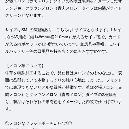
夕張メロン（赤肉メロン）タイプの内装は果肉をイメージしたオ
レンジ色、クラウンメロン（青肉メロン）タイプは内装がライト
グリーンとなります。
サイズはSMLの3種類あり、こちらはLサイズとなります。Lサイ
ズはA5用紙（縦148mm×横210mm）が入るサイズ感で、カード
が入る内ポケットが1か所付いています。文房具や手帳、モバイ
ルバッテリー等の日用品を持ち歩くのにもおすすめです。
【メロン革について】
牛革を特殊加工することで、見た目はメロンそのものな上に、表
面は凸凹していて本物そっくりの触り心地にしました。プリント
では表現できないリアルな質感が特徴です。革は夕張メロン（赤
肉メロン）とクラウンメロン（青肉メロン）タイプの2種類あ
り、製品はそれぞれの果肉色をイメージした内装で仕上げていま
す。
◎メロンなフラットポーチLサイズ◎