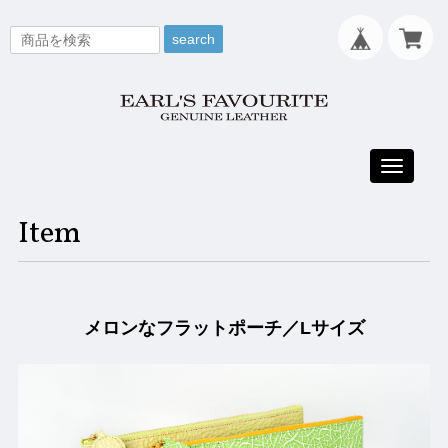
search
Toggle
navigati
Item
メロンなフラットポーチ／Lサイズ