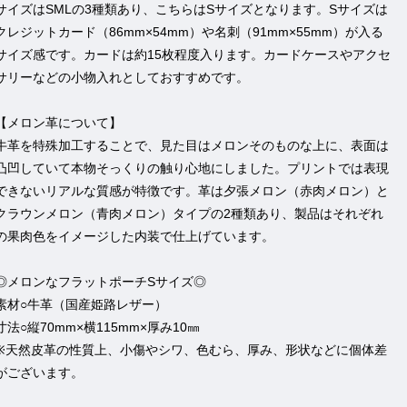
サイズはSMLの3種類あり、こちらはSサイズとなります。Sサイズは
クレジットカード（86mm×54mm）や名刺（91mm×55mm）が入る
サイズ感です。カードは約15枚程度入ります。カードケースやアクセ
サリーなどの小物入れとしておすすめです。
【メロン革について】
牛革を特殊加工することで、見た目はメロンそのものな上に、表面は
凸凹していて本物そっくりの触り心地にしました。プリントでは表現
できないリアルな質感が特徴です。革は夕張メロン（赤肉メロン）と
クラウンメロン（青肉メロン）タイプの2種類あり、製品はそれぞれ
の果肉色をイメージした内装で仕上げています。
◎メロンなフラットポーチSサイズ◎
素材○牛革（国産姫路レザー）
寸法○縦70mm×横115mm×厚み10㎜
※天然皮革の性質上、小傷やシワ、色むら、厚み、形状などに個体差
がございます。