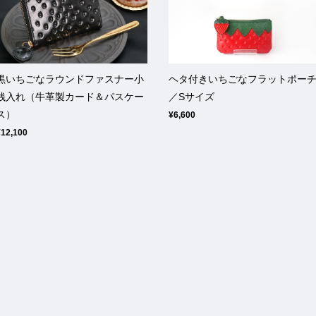
黒いちごなラウンドファスナー小
ヘタ付きいちごなフラットポー
銭入れ（牛革製カード＆パスケー
／Sサイズ
ス）
¥6,600
¥12,100