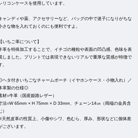
シリコンケースを使用しています。
キャンディや薬、アクセサリーなど、バッグの中で迷子になりがちな
小さな物を入れておくのにも便利ですよ。
【いちご革について】
牛革を特殊加工することで、イチゴの種粒や表面の凹凸感、色味を表
現しました。プリントでは表現できないリアルで重厚な質感が特徴で
す。
◎ヘタ付きいちごなチャームポーチ（イヤホンケース・小物入れ）／
本革製の仕様◎
素材○牛革（国産姫路レザー）
寸法○W 65mm × H 75mm × D 33mm、チェーン14㎝（両端の金具含
む）
※天然皮革の性質上、小傷やシワ、色むら、厚み、形状などに個体差
がございます。