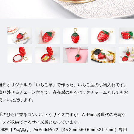
当店オリジナルの「いちご革」で作った、いちご型の小物入れです。
取り外せるチェーン付きで、存在感のあるバッグチャームとしてもお
使いいただけます。
手のひらに乗るコンパクトなサイズですが、AirPods各世代の充電ケ
ースが収納できるサイズ感となっています。
※8枚目の写真は、AirPodsPro２（45.2mm×60.6mm×21.7mm）専用