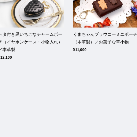
ヘタ付き黒いちごなチャームポー
くまちゃんブラウニーミニポー
チ（イヤホンケース・小物入れ）
（本革製）／お菓子な革小物
／本革製
¥11,000
¥12,100