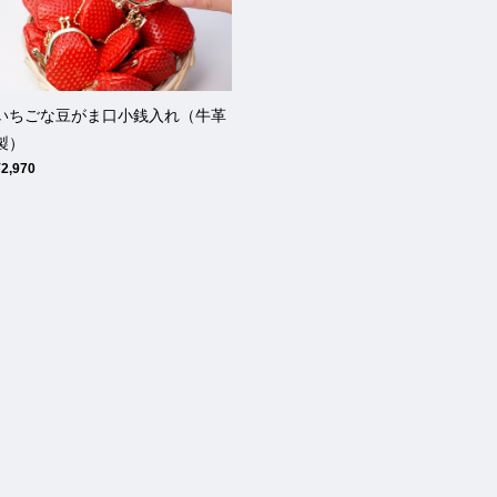
いちごな豆がま口小銭入れ（牛革
製）
¥2,970