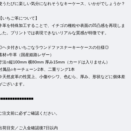
使うたびに楽しい気分になれそうなキーケース、いかがでしょうか？
【いちご革について】
牛革を特殊加工することで、イチゴの種粒や表面の凹凸感を再現しま
した。プリントでは表現できないリアルな質感が特徴です。
◎ヘタ付きいちごなラウンドファスナーキーケースの仕様◎
素材○牛革（国産姫路レザー）
寸法○縦100mm 横80mm 厚み15mm（カードは入りません）
付属品○キーチェーン2本、二重リング1本
※天然皮革の性質上、小傷やシワ、色むら、厚み、形状などに個体差
がございます。
■■■■■■■■■■■■■■■
ご注文前に必ずご確認ください。
出荷目安／ご入金確認後7日以内