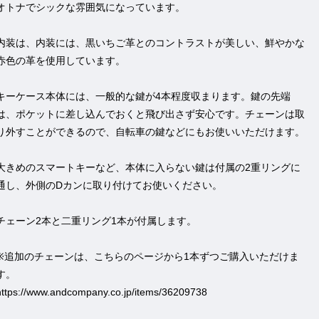
オトナでシックな雰囲気になっています。
内装は、内装には、黒いちご革とのコントラストが美しい、鮮やかな
赤色の革を使用しています。
キーケース本体には、一般的な鍵が4本程度収まります。鍵の先端
は、ポケットに差し込んでおくと飛び出さず安心です。チェーンは取
り外すことができるので、自転車の鍵などにもお使いいただけます。
大きめのスマートキーなど、本体に入らない鍵は付属の2重リングに
通し、外側のDカンに取り付けてお使いください。
チェーン2本と二重リング1本が付属します。
※追加のチェーンは、こちらのページから1本ずつご購入いただけま
す。
https://www.andcompany.co.jp/items/36209738